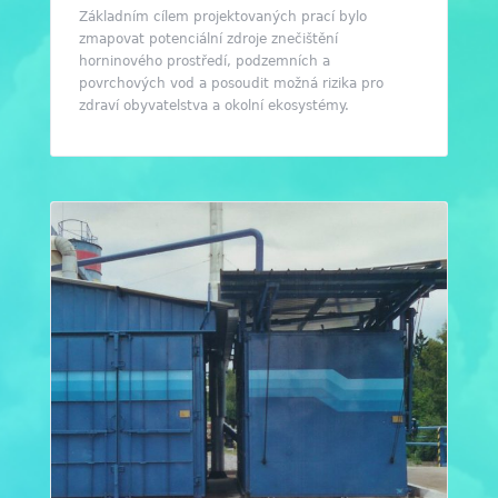
Základním cílem projektovaných prací bylo
zmapovat potenciální zdroje znečištění
horninového prostředí, podzemních a
povrchových vod a posoudit možná rizika pro
zdraví obyvatelstva a okolní ekosystémy.