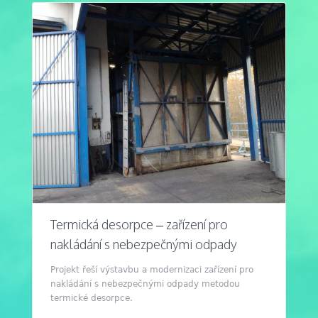
Termická desorpce – zařízení pro
nakládání s nebezpečnými odpady
Projekt řeší výstavbu a modernizaci zařízení pro
nakládání s nebezpečnými odpady metodou
termické desorpce.