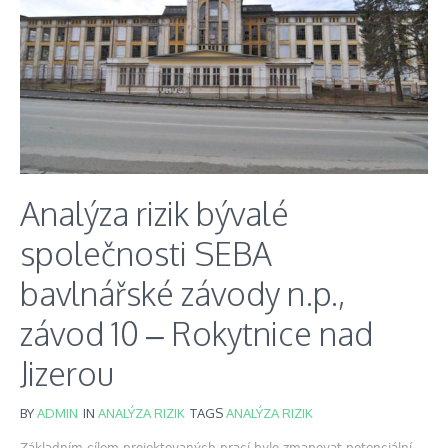
Analýza rizik bývalé
společnosti SEBA
bavlnářské závody n.p.,
závod 10 – Rokytnice nad
Jizerou
BY
ADMIN
IN
ANALÝZA RIZIK
TAGS
ANALÝZA RIZIK
Základním cílem projektovaných prací bylo zmapovat potenciální